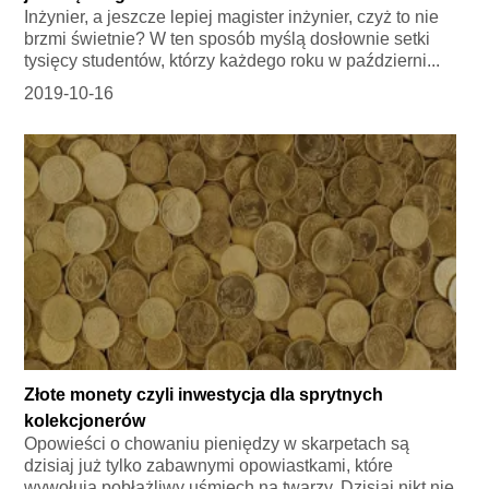
Inżynier, a jeszcze lepiej magister inżynier, czyż to nie
brzmi świetnie? W ten sposób myślą dosłownie setki
tysięcy studentów, którzy każdego roku w październi...
2019-10-16
Złote monety czyli inwestycja dla sprytnych
kolekcjonerów
Opowieści o chowaniu pieniędzy w skarpetach są
dzisiaj już tylko zabawnymi opowiastkami, które
wywołują pobłażliwy uśmiech na twarzy. Dzisiaj nikt nie