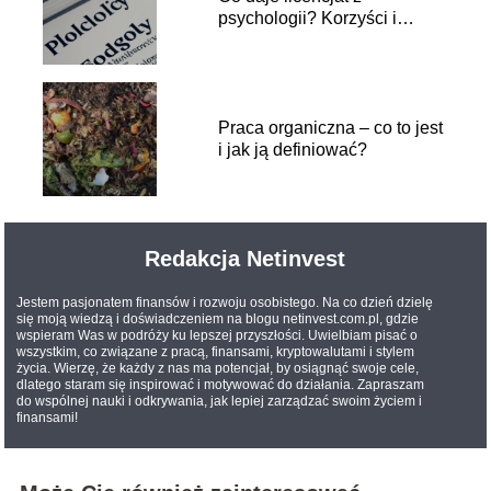
psychologii? Korzyści i
perspektywy zawodowe
Praca organiczna – co to jest
i jak ją definiować?
Redakcja Netinvest
Jestem pasjonatem finansów i rozwoju osobistego. Na co dzień dzielę
się moją wiedzą i doświadczeniem na blogu netinvest.com.pl, gdzie
wspieram Was w podróży ku lepszej przyszłości. Uwielbiam pisać o
wszystkim, co związane z pracą, finansami, kryptowalutami i stylem
życia. Wierzę, że każdy z nas ma potencjał, by osiągnąć swoje cele,
dlatego staram się inspirować i motywować do działania. Zapraszam
do wspólnej nauki i odkrywania, jak lepiej zarządzać swoim życiem i
finansami!