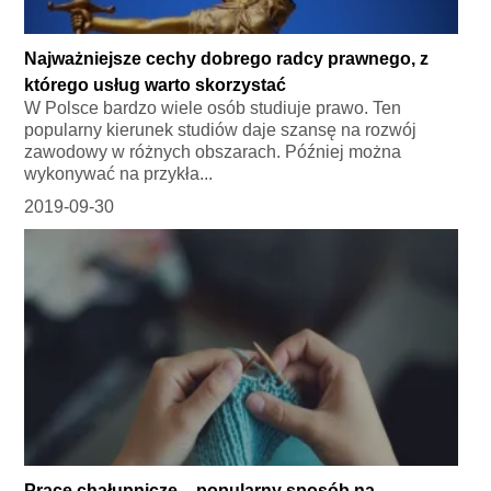
Najważniejsze cechy dobrego radcy prawnego, z
którego usług warto skorzystać
W Polsce bardzo wiele osób studiuje prawo. Ten
popularny kierunek studiów daje szansę na rozwój
zawodowy w różnych obszarach. Później można
wykonywać na przykła...
2019-09-30
Prace chałupnicze – popularny sposób na