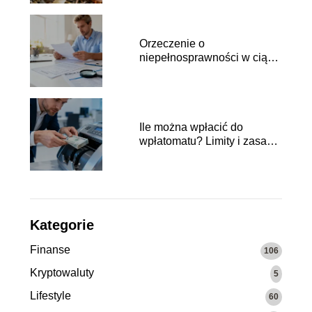
Orzeczenie o
niepełnosprawności w ciągu
roku a ulga rehabilitacyjna
Ile można wpłacić do
wpłatomatu? Limity i zasady
wpłat
Kategorie
Finanse
106
Kryptowaluty
5
Lifestyle
60