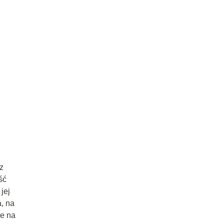
z
ść
jej
, na
ze na