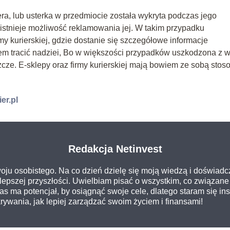
era, lub usterka w przedmiocie została wykryta podczas jego
 istnieje możliwość reklamowania jej. W takim przypadku
rmy kurierskiej, gdzie dostanie się szczegółowe informacje
em tracić nadziei, Bo w większości przypadków uszkodzona z w
zcze. E-sklepy oraz firmy kurierskiej mają bowiem ze sobą sto
ier.pl
Redakcja Netinvest
oju osobistego. Na co dzień dzielę się moją wiedzą i doświadc
epszej przyszłości. Uwielbiam pisać o wszystkim, co związane 
 nas ma potencjał, by osiągnąć swoje cele, dlatego staram się i
ywania, jak lepiej zarządzać swoim życiem i finansami!