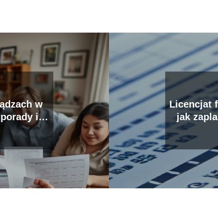
iądzach w
Licencjat 
 porady i
jak zapl