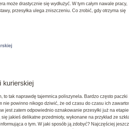
era może drastycznie się wydłużyć. W tym całym nawale pracy,
stawy, przesyłka ulega zniszczeniu. Co zrobić, gdy otrzyma się
rskiej
kurierskiej
h, to tak naprawdę tajemnica poliszynela. Bardzo często paczki 
m nie powinno nikogo dziwić, że od czasu do czasu ich zawarto
 jest zatem odpowiednio oznakowanie przesyłki już na etapie 
się jakieś delikatne przedmioty, wykonane na przykład ze szkła
informująca o tym. W jaki sposób ją zdobyć? Najczęściej jeszc