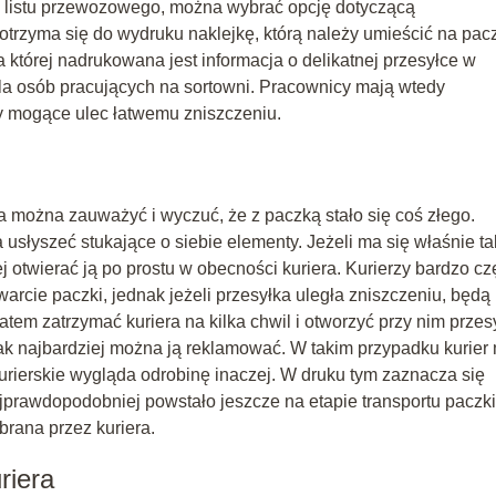
do listu przewozowego, można wybrać opcję dotyczącą
otrzyma się do wydruku naklejkę, którą należy umieścić na pac
 której nadrukowana jest informacja o delikatnej przesyłce w
 dla osób pracujących na sortowni. Pracownicy mają wtedy
y mogące ulec łatwemu zniszczeniu.
a można zauważyć i wyczuć, że z paczką stało się coś złego.
słyszeć stukające o siebie elementy. Jeżeli ma się właśnie ta
j otwierać ją po prostu w obecności kuriera. Kurierzy bardzo cz
warcie paczki, jednak jeżeli przesyłka uległa zniszczeniu, będą
atem zatrzymać kuriera na kilka chwil i otworzyć przy nim przes
ak najbardziej można ją reklamować. W takim przypadku kurier
kurierskie wygląda odrobinę inaczej. W druku tym zaznacza się
jprawdopodobniej powstało jeszcze na etapie transportu paczki
rana przez kuriera.
riera