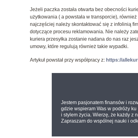
Jeżeli paczka została otwarta bez obecności kuri
użytkowania ( a powstała w transporcie), również
najczęściej należy skontaktować się z infolinią fi
dotyczące procesu reklamowania. Nie należy zat
kuriera przesyłka zostanie nadana do nas raz jes
umowy, które regulują również takie wypadki.
Artykuł powstał przy współpracy z:
https://allekur
Jestem pasjonatem finansów i rozw
gdzie wspieram Was w podróży ku l
i stylem życia. Wierzę, że każdy z
Zapraszam do wspólnej nauki i odkr