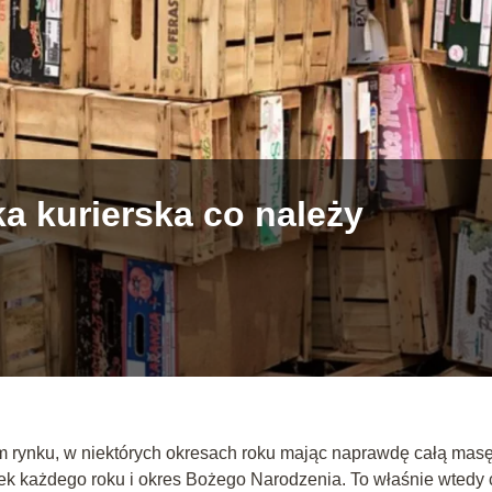
a kurierska co należy
kim rynku, w niektórych okresach roku mając naprawdę całą mas
yłek każdego roku i okres Bożego Narodzenia. To właśnie wtedy