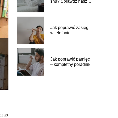
snu? Sprawdź nasz
poradnik
Jak poprawić zasięg
w telefonie
niezależnie od
sytuacji
Jak poprawić pamięć
– kompletny poradnik
ę
 czas