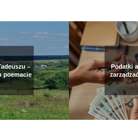
Tadeuszu –
Podatki 
m poemacie
zarządz