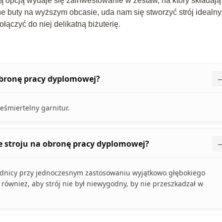
ą opcją wydaje się zainwestowanie w zestaw, na który składają
e buty na wyższym obcasie, uda nam się stworzyć strój idealny
ączyć do niej delikatną biżuterię.
 obronę pracy dyplomowej?
śmiertelny garnitur.
e stroju na obronę pracy dyplomowej?
pódnicy przy jednoczesnym zastosowaniu wyjątkowo głębokiego
 również, aby strój nie był niewygodny, by nie przeszkadzał w