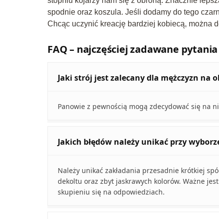
stopniu kojarzy nam się z obroną. Znacznie lepsz
spodnie oraz koszula. Jeśli dodamy do tego czarn
Chcąc uczynić kreację bardziej kobiecą, można doł
FAQ – najczęściej zadawane pytania
Jaki strój jest zalecany dla mężczyzn na
Panowie z pewnością mogą zdecydować się na nie
Jakich błędów należy unikać przy wyborz
Należy unikać zakładania przesadnie krótkiej s
dekoltu oraz zbyt jaskrawych kolorów. Ważne jest
skupieniu się na odpowiedziach.