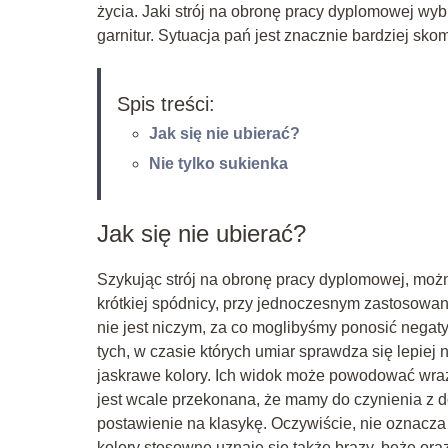
życia. Jaki strój na obronę pracy dyplomowej w
garnitur. Sytuacja pań jest znacznie bardziej sk
Spis treści:
Jak się nie ubierać?
Nie tylko sukienka
Jak się nie ubierać?
Szykując strój na obronę pracy dyplomowej, możn
krótkiej spódnicy, przy jednoczesnym zastosowa
nie jest niczym, za co moglibyśmy ponosić negat
tych, w czasie których umiar sprawdza się lepie
jaskrawe kolory. Ich widok może powodować wraż
jest wcale przekonana, że mamy do czynienia z 
postawienie na klasykę. Oczywiście, nie oznacza 
kolory stosowne uznaje się także brązy, beże oraz