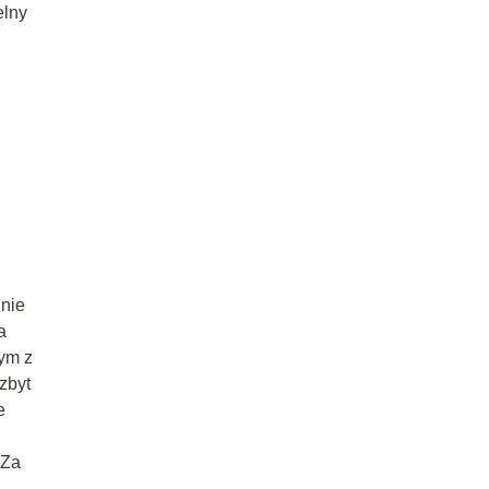
elny
dnie
a
nym z
zbyt
e
 Za