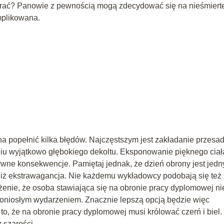
ybrać? Panowie z pewnością mogą zdecydować się na nieśmiert
omplikowana.
a popełnić kilka błędów. Najczęstszym jest zakładanie przesa
niu wyjątkowo głębokiego dekoltu. Eksponowanie pięknego ciał
ywne konsekwencje. Pamiętaj jednak, że dzień obrony jest jed
j niż ekstrawagancja. Nie każdemu wykładowcy podobają się też 
enie, że osoba stawiająca się na obronie pracy dyplomowej ni
doniosłym wydarzeniem. Znacznie lepszą opcją będzie więc
to, że na obronie pracy dyplomowej musi królować czerń i biel.
 szarości.