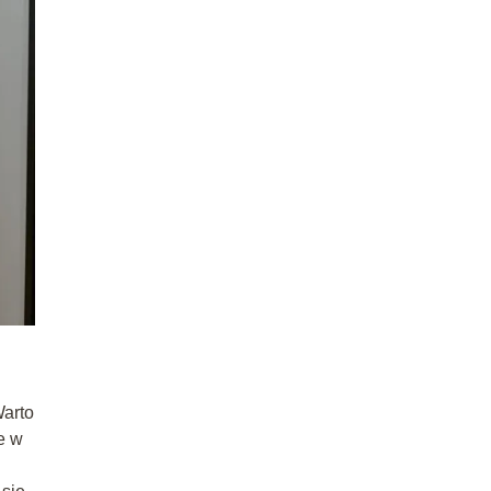
Warto
e w