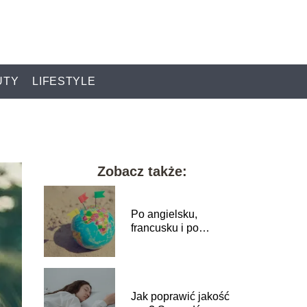
UTY
LIFESTYLE
Zobacz także:
Po angielsku,
francusku i po
chińsku. Abc jak i
dlaczego zmienić
język w telefonie
Jak poprawić jakość