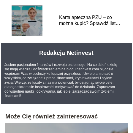
Karta apteczna PZU – co
można kupić? Sprawdź listę
produktów
Redakcja Netinvest
Jestem pasjonatem finansów i rozwoju osobistego. Na co dzień dzielę
się moją wiedzą i doświadczeniem na blogu netinvest.com.pl, gdzie
wspieram Was w podróży ku lepszej przyszłości. Uwielbiam pisać o
wszystkim, co związane z pracą, finansami, kryptowalutami i stylem
życia. Wierzę, że każdy z nas ma potencjał, by osiągnąć swoje cele,
dlatego staram się inspirować i motywować do działania. Zapraszam
do wspólnej nauki i odkrywania, jak lepiej zarządzać swoim życiem i
finansami!
Może Cię również zainteresować