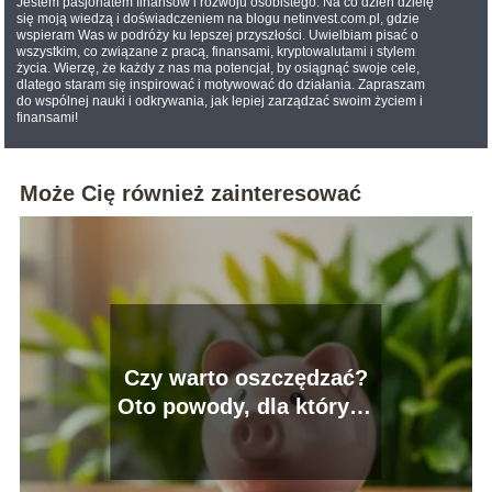
Jestem pasjonatem finansów i rozwoju osobistego. Na co dzień dzielę
się moją wiedzą i doświadczeniem na blogu netinvest.com.pl, gdzie
wspieram Was w podróży ku lepszej przyszłości. Uwielbiam pisać o
wszystkim, co związane z pracą, finansami, kryptowalutami i stylem
życia. Wierzę, że każdy z nas ma potencjał, by osiągnąć swoje cele,
dlatego staram się inspirować i motywować do działania. Zapraszam
do wspólnej nauki i odkrywania, jak lepiej zarządzać swoim życiem i
finansami!
Może Cię również zainteresować
Czy warto oszczędzać?
Oto powody, dla których
warto to robić