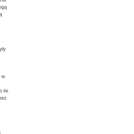
mogą
ą
yty
o w
 ile
bez
k