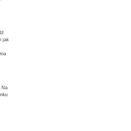
dź
h jak
rma
. Na
unku