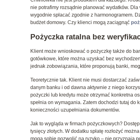
nie potrafimy rozsądnie planować wydatków. Dla 
wygodnie spłacać zgodnie z harmonogramem. Dzięk
budżet domowy. Czy klienci mogą zaciągnąć
poż
Pożyczka ratalna bez weryfikac
Klient może wnioskować o pożyczkę także do banku,
gotówkowe, które można uzyskać bez wychodzen
jednak zobowiązania, które proponują banki, mog
Teoretycznie tak. Klient nie musi dostarczać za
danym banku i od dawna aktywnie z niego korzysta
pożyczki lub kredytu może otrzymać konkretna oso
spełnia on wymagania. Zatem dochodzi tutaj do k
konieczności uzupełniania dokumentów.
Jak to wygląda w firmach pożyczkowych? Dostępn
tysięcy złotych. W dodatku spłatę rozłożyć można 
mogą sobie pozwolić na ryzyko – nie przyznają po