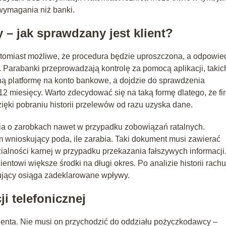
 wymagania niż banki.
– jak sprawdzany jest klient?
tomiast możliwe, że procedura będzie uproszczona, a odpowie
. Parabanki przeprowadzają kontrolę za pomocą aplikacji, takic
lną platformę na konto bankowe, a dojdzie do sprawdzenia
h 12 miesięcy. Warto zdecydować się na taką formę dlatego, że fi
ki pobraniu historii przelewów od razu uzyska dane.
 o zarobkach nawet w przypadku zobowiązań ratalnych.
 wnioskujący poda, ile zarabia. Taki dokument musi zawierać
alności karnej w przypadku przekazania fałszywych informacji
entowi większe środki na długi okres. Po analizie historii rach
ujący osiąga zadeklarowane wpływy.
ji telefonicznej
lienta. Nie musi on przychodzić do oddziału pożyczkodawcy –