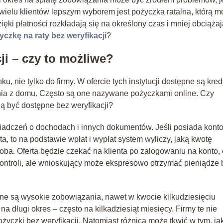
wielu klientów lepszym wyborem jest pożyczka ratalna, którą 
i płatności rozkładają się na określony czas i mniej obciążaj
yczkę na raty bez weryfikacji
?
ji – czy to możliwe?
 nie tylko do firmy. W ofercie tych instytucji dostępne są kred
ia z domu. Często są one nazywane pożyczkami online. Czy
ą być dostępne bez weryfikacji?
świadczeń o dochodach i innych dokumentów. Jeśli posiada kont
, to na podstawie wpłat i wypłat system wyliczy, jaką kwotę
ba. Oferta będzie czekać na klienta po zalogowaniu na konto, o
ontroli, ale wnioskujący może ekspresowo otrzymać pieniądze 
e są wysokie zobowiązania, nawet w kwocie kilkudziesięciu
na długi okres – często na kilkadziesiąt miesięcy. Firmy te nie
życzki bez weryfikacji. Natomiast różnica może tkwić w tym, ja