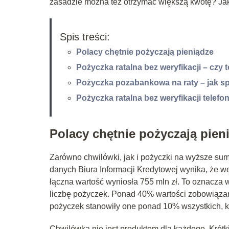
zasadzie można też otrzymać większą kwotę? Jak
Spis treści:
Polacy chętnie pożyczają pieniądze
Pożyczka ratalna bez weryfikacji – czy 
Pożyczka pozabankowa na raty – jak sp
Pożyczka ratalna bez weryfikacji telefo
Polacy chętnie pożyczają pien
Zarówno chwilówki, jak i pożyczki na wyższe sum
danych Biura Informacji Kredytowej wynika, że we
łączna wartość wyniosła 755 mln zł. To oznacza
liczbę pożyczek. Ponad 40% wartości zobowiązań
pożyczek stanowiły one ponad 10% wszystkich, k
Chwilówka nie jest produktem dla każdego. Krótk