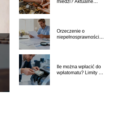
miedzi? Aktualne
ceny skupu złomu
Orzeczenie o
niepełnosprawności w
ciągu roku a ulga
rehabilitacyjna
Ile można wpłacić do
wpłatomatu? Limity i
zasady wpłat