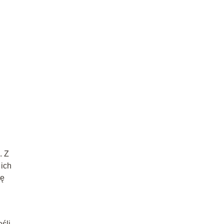
. Z
 ich
gę
śli