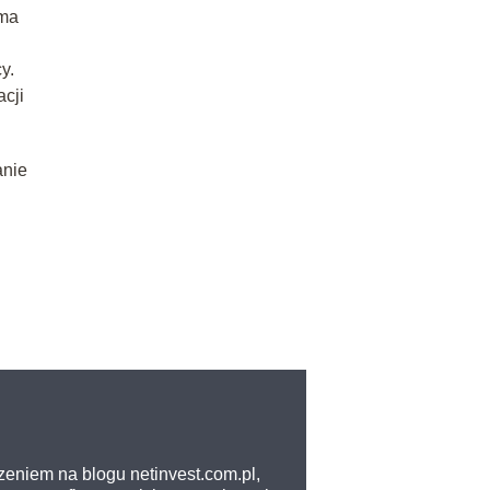
rma
y.
acji
anie
zeniem na blogu netinvest.com.pl,