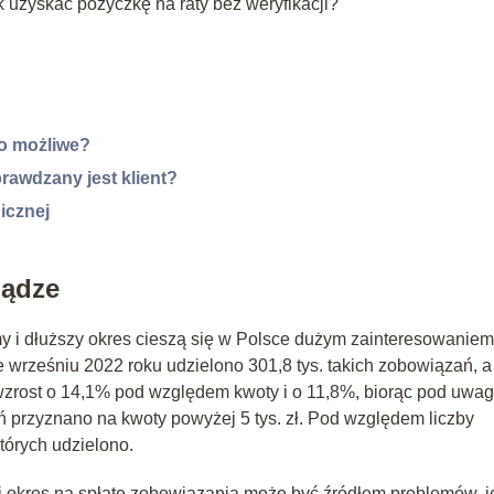
 uzyskać pożyczkę na raty bez weryfikacji?
to możliwe?
rawdzany jest klient?
nicznej
iądze
y i dłuższy okres cieszą się w Polsce dużym zainteresowaniem
 wrześniu 2022 roku udzielono 301,8 tys. takich zobowiązań, a
 wzrost o 14,1% pod względem kwoty i o 11,8%, biorąc pod uwa
 przyznano na kwoty powyżej 5 tys. zł. Pod względem liczby
tórych udzielono.
i okres na spłatę zobowiązania może być źródłem problemów, je