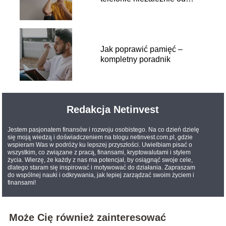
sytuacji
Jak poprawić pamięć –
kompletny poradnik
Redakcja Netinvest
Jestem pasjonatem finansów i rozwoju osobistego. Na co dzień dzielę
się moją wiedzą i doświadczeniem na blogu netinvest.com.pl, gdzie
wspieram Was w podróży ku lepszej przyszłości. Uwielbiam pisać o
wszystkim, co związane z pracą, finansami, kryptowalutami i stylem
życia. Wierzę, że każdy z nas ma potencjał, by osiągnąć swoje cele,
dlatego staram się inspirować i motywować do działania. Zapraszam
do wspólnej nauki i odkrywania, jak lepiej zarządzać swoim życiem i
finansami!
Może Cię również zainteresować