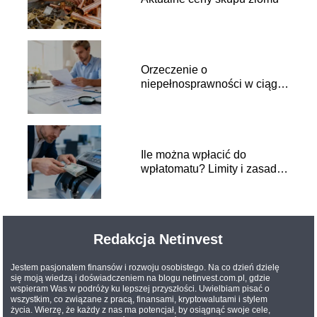
Orzeczenie o
niepełnosprawności w ciągu
roku a ulga rehabilitacyjna
Ile można wpłacić do
wpłatomatu? Limity i zasady
wpłat
Redakcja Netinvest
Jestem pasjonatem finansów i rozwoju osobistego. Na co dzień dzielę
się moją wiedzą i doświadczeniem na blogu netinvest.com.pl, gdzie
wspieram Was w podróży ku lepszej przyszłości. Uwielbiam pisać o
wszystkim, co związane z pracą, finansami, kryptowalutami i stylem
życia. Wierzę, że każdy z nas ma potencjał, by osiągnąć swoje cele,