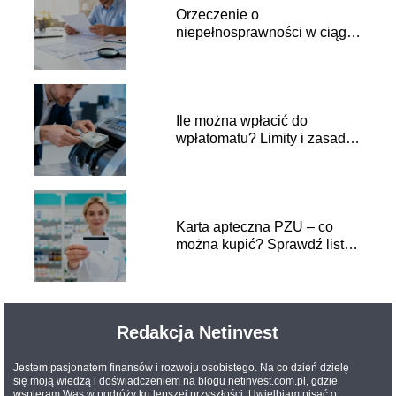
Orzeczenie o
niepełnosprawności w ciągu
roku a ulga rehabilitacyjna
Ile można wpłacić do
wpłatomatu? Limity i zasady
wpłat
Karta apteczna PZU – co
można kupić? Sprawdź listę
produktów
Redakcja Netinvest
Jestem pasjonatem finansów i rozwoju osobistego. Na co dzień dzielę
się moją wiedzą i doświadczeniem na blogu netinvest.com.pl, gdzie
wspieram Was w podróży ku lepszej przyszłości. Uwielbiam pisać o