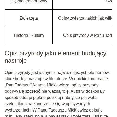
Piękno krajobrazów
Szcze
Zwierzęta
Opisy zwierząt takich jak wilki
Historia i kultura
Opis przyrody w Panu Tadeusz
Opis przyrody jako element budujący
nastroje
Opis przyrody jest jednym z najważniejszych elementów,
które budują nastroje w literaturze. W epickim poemacie
„Pan Tadeusz” Adama Mickiewicza, opisy przyrody
odgrywają szczególnie ważną rolę. Autor w doskonały
sposób oddaje piękno polskiej natury, co pozwala
czytelnikom na zanurzenie się w opisywanych
wydarzeniach. W Panu Tadeuszu Mickiewicz opisuje
m.in. lasy, rzeki, pola, a nawet ptaki i zwierzęta. Opisy te