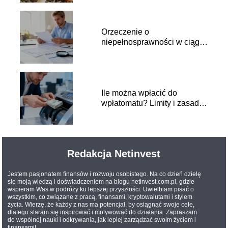
Orzeczenie o
niepełnosprawności w ciągu
roku a ulga rehabilitacyjna
Ile można wpłacić do
wpłatomatu? Limity i zasady
wpłat
Redakcja Netinvest
Jestem pasjonatem finansów i rozwoju osobistego. Na co dzień dzielę
się moją wiedzą i doświadczeniem na blogu netinvest.com.pl, gdzie
wspieram Was w podróży ku lepszej przyszłości. Uwielbiam pisać o
wszystkim, co związane z pracą, finansami, kryptowalutami i stylem
życia. Wierzę, że każdy z nas ma potencjał, by osiągnąć swoje cele,
dlatego staram się inspirować i motywować do działania. Zapraszam
do wspólnej nauki i odkrywania, jak lepiej zarządzać swoim życiem i
finansami!