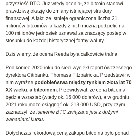
przyszłość BTC. Już wtedy oceniał, że bitcoin stanowi
prawdziwą okazję do zmiany istniejącej struktury
finansowej. A fakt, że istnieje ograniczona liczba 21
milionów bitcoinów, a każdy z nich można podzielić na
100 milionów jednostek uznawał za znaczący postęp w
stosunku do każdej historycznej formy waluty.
Dziś wiemy, że ocena Reeda była całkowicie trafna.
Pod koniec 2020 roku do sieci wyciekł raport ówczesnego
dyrektora Citibanku, Thomasa Fitzpatricka. Przedstawił w
nim wyraźne
podobieństwa między rynkiem złota lat 70
XX wieku, a bitcoinem
. Przewidywał, że cena bitcoina
będzie wzrastać (wtedy ok. 16 000 dolarów), a w grudniu
2021 roku może osiągnąć ok. 318 000 USD, przy czym
zaznaczył, że
istnienie BTC związane jest z dużymi
wahaniami kursu
.
Dotychczas rekordową ceną zakupu bitcoina było ponad