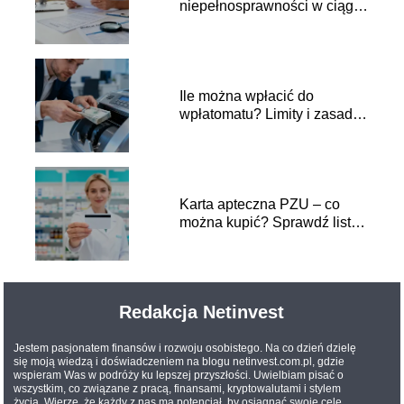
niepełnosprawności w ciągu
roku a ulga rehabilitacyjna
Ile można wpłacić do
wpłatomatu? Limity i zasady
wpłat
Karta apteczna PZU – co
można kupić? Sprawdź listę
produktów
Redakcja Netinvest
Jestem pasjonatem finansów i rozwoju osobistego. Na co dzień dzielę
się moją wiedzą i doświadczeniem na blogu netinvest.com.pl, gdzie
wspieram Was w podróży ku lepszej przyszłości. Uwielbiam pisać o
wszystkim, co związane z pracą, finansami, kryptowalutami i stylem
życia. Wierzę, że każdy z nas ma potencjał, by osiągnąć swoje cele,