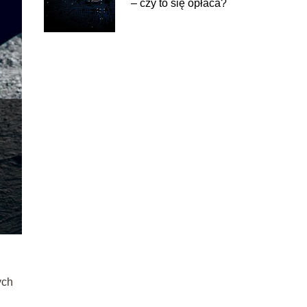
– czy to się opłaca?
ych