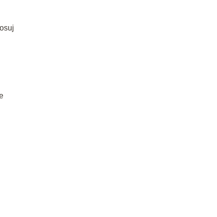
osuj
e