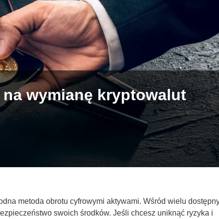
 na wymianę kryptowalut
godna metoda obrotu cyfrowymi aktywami. Wśród wielu dostępn
 bezpieczeństwo swoich środków. Jeśli chcesz uniknąć ryzyka i