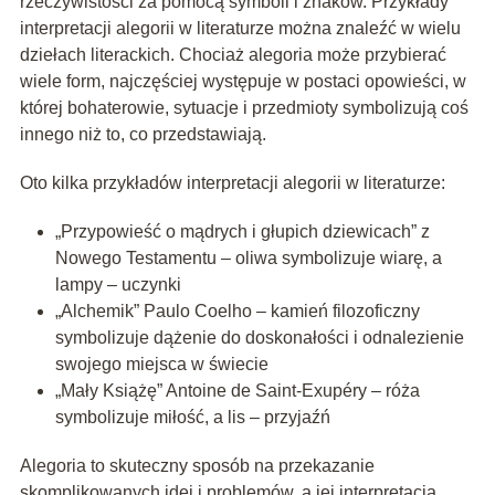
rzeczywistości za pomocą symboli i znaków. Przykłady
interpretacji alegorii w literaturze można znaleźć w wielu
dziełach literackich. Chociaż alegoria może przybierać
wiele form, najczęściej występuje w postaci opowieści, w
której bohaterowie, sytuacje i przedmioty symbolizują coś
innego niż to, co przedstawiają.
Oto kilka przykładów interpretacji alegorii w literaturze:
„Przypowieść o mądrych i głupich dziewicach” z
Nowego Testamentu – oliwa symbolizuje wiarę, a
lampy – uczynki
„Alchemik” Paulo Coelho – kamień filozoficzny
symbolizuje dążenie do doskonałości i odnalezienie
swojego miejsca w świecie
„Mały Książę” Antoine de Saint-Exupéry – róża
symbolizuje miłość, a lis – przyjaźń
Alegoria to skuteczny sposób na przekazanie
skomplikowanych idei i problemów, a jej interpretacja