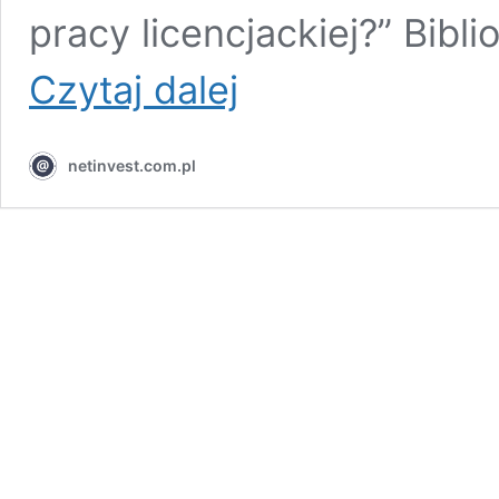
pracy licencjackiej?” Bibli
Bibliografia
Czytaj dalej
w
pracy
licencjackiej
netinvest.com.pl